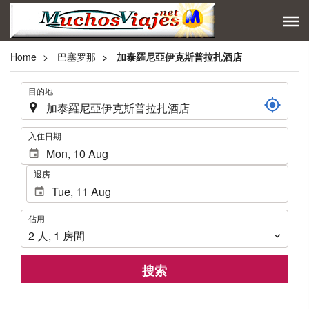
Home
巴塞罗那
加泰羅尼亞伊克斯普拉扎酒店
.
目的地
.
入住日期
退房
佔
佔用
用
2
人
,
1
房間
搜索