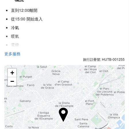
直到12:00離開
從15:00 開始進入
冷氣
暖氣
電梯
殘疾人專用入口
更多服務
旅行註冊號: HUTB-001255
不吸煙房
全面禁煙
+
不允許寵物
−
接待服務
24 小時接待櫃檯
行李寄存
安全