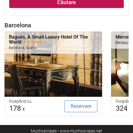
Căutare
Barcelona
Bagués, A Small Luxury Hotel Of The
Mercer 
World
Barcelona,
Barcelona, Spania
începând cu
începând
Rezervare
178
324
€
€
MuchosViajes - www.muchosviajes.net