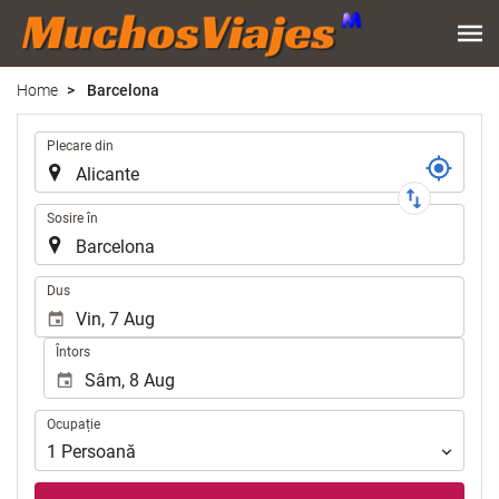
Home
Barcelona
Traseu
Plecare din
Sosire în
.
Dus
Întors
Ocupație
Ocupație
1
Persoană