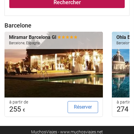
Rechercher
Barcelone
Miramar Barcelona Gl
Ohla Ba
Barcelone, Espagne
Barcelone,
à partir de
à partir d
Réserver
255
274
€
€
MuchosViajes - www.muchosviajes.net