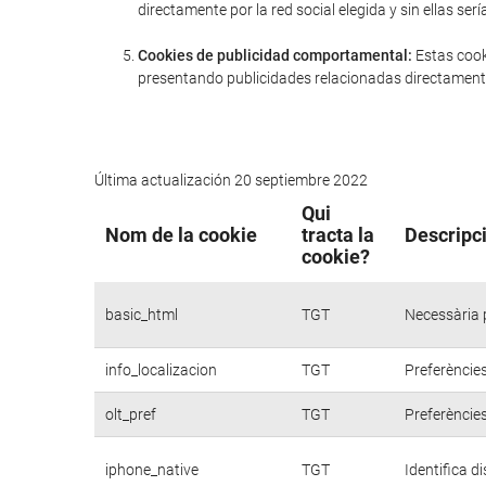
directamente por la red social elegida y sin ellas 
Cookies de publicidad comportamental:
Estas cook
presentando publicidades relacionadas directamente
Última actualización 20 septiembre 2022
Qui
Nom de la cookie
tracta la
Descripci
cookie?
basic_html
TGT
Necessària p
info_localizacion
TGT
Preferències
olt_pref
TGT
Preferències
iphone_native
TGT
Identifica d