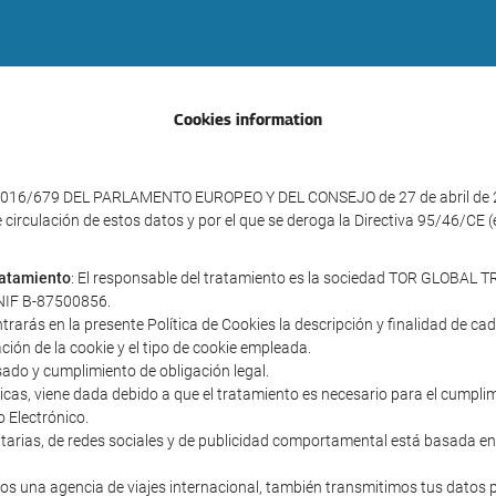
Cookies information
016/679 DEL PARLAMENTO EUROPEO Y DEL CONSEJO de 27 de abril de 2016 
e circulación de estos datos y por el que se deroga la Directiva 95/46/CE
tratamiento
: El responsable del tratamiento es la sociedad TOR GLOBAL TR
y NIF B-87500856.
ntrarás en la presente Política de Cookies la descripción y finalidad de c
ación de la cookie y el tipo de cookie empleada.
sado y cumplimiento de obligación legal.
cnicas, viene dada debido a que el tratamiento es necesario para el cumpl
o Electrónico.
icitarias, de redes sociales y de publicidad comportamental está basada en
s una agencia de viajes internacional, también transmitimos tus datos 