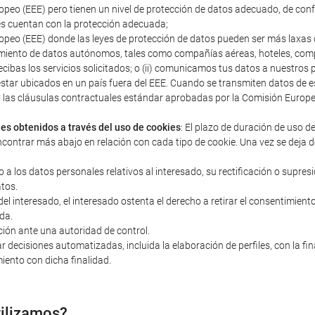
peo (EEE) pero tienen un nivel de protección de datos adecuado, de con
s cuentan con la protección adecuada;
peo (EEE) donde las leyes de protección de datos pueden ser más laxas q
miento de datos autónomos, tales como compañías aéreas, hoteles, compañ
ecibas los servicios solicitados; o (ii) comunicamos tus datos a nuestro
estar ubicados en un país fuera del EEE. Cuando se transmiten datos d
s y las cláusulas contractuales estándar aprobadas por la Comisión Euro
les obtenidos a través del uso de cookies
: El plazo de duración de uso d
ncontrar más abajo en relación con cada tipo de cookie. Una vez se deja d
o a los datos personales relativos al interesado, su rectificación o supres
atos.
 interesado, el interesado ostenta el derecho a retirar el consentimiento 
da.
ción ante una autoridad de control.
r decisiones automatizadas, incluida la elaboración de perfiles, con la fi
iento con dicha finalidad.
tilizamos?