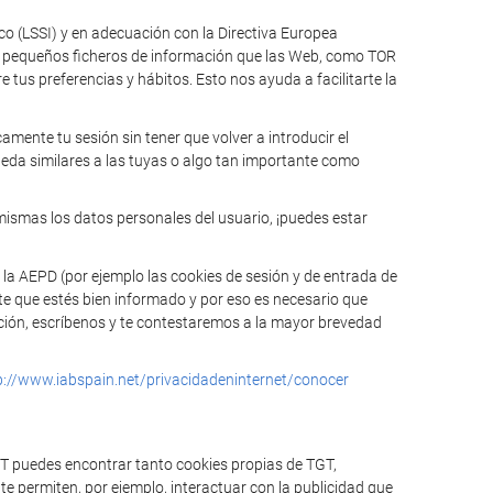
ico (LSSI) y en adecuación con la Directiva Europea
n pequeños ficheros de información que las Web, como TOR
tus preferencias y hábitos. Esto nos ayuda a facilitarte la
mente tu sesión sin tener que volver a introducir el
ueda similares a las tuyas o algo tan importante como
mismas los datos personales del usuario, ¡puedes estar
 la AEPD (por ejemplo las cookies de sesión y de entrada de
te que estés bien informado y por eso es necesario que
mación, escríbenos y te contestaremos a la mayor brevedad
p://www.iabspain.net/privacidadeninternet/conocer
GT puedes encontrar tanto cookies propias de TGT,
e permiten, por ejemplo, interactuar con la publicidad que