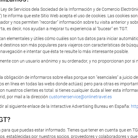
a Ley de Servicios dela Sociedad de la Información y de Comercio Electrón
 informa que este Sitio Web acepta el uso de cookies. Las cookies so
 y nos permiten "recordar" información sobre tu visita anterior y sobre 
rta, es decir, nos ayudan a mejorar tu experiencia al "bucear" en TGT.
tan elementales y útiles cómo cuáles son tus datos para iniciar automática
ué destinos son más populares para viajeros con características de búsq
navegación e intentar que ésta te resulte lo más interesante posible.
camente con un usuario anónimo y su ordenador, y no proporcionan por si 
bligación de informaros sobre ellas porque son "esenciales" a juicio de
ios en línea en todas las webs donde actúas) pero para otras es importan
 nuestros clientes es total: si tienes cualquier duda al leer esta infor
id, por mail a la dirección
customerservice@onlinetravel.es
r al siguiente enlace de la Interactive Advertising Bureau en España:
htt
TGT?
n para que puedas estar informado. Tienes que tener en cuenta que en T
s, establecidas por nuestros socios, proveedores y colaboradores y que t