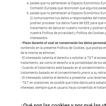
países que no pertenecen al Espacio Económico Euro
Comisión Europea que reconocen que algunos paíse
países que no pertenecen al Espacio Económico Euro
(i) comunicamos tus datos a responsables del trata
podrían procesar tus datos fuera del EEE para que r
tratamiento de datos en nuestro nombre y podrían 
nuestra Política de privacidad y Política de Cookie
interesados.
- Plazo durante el cual se conservarán los datos persona
contenido en la presente Política de Cookies, que podrás e
de la misma se eliminan.
- El interesado ostenta el derecho a solicitar a TGT el acces
tratamiento, así como el derecho a la portabilidad de los d
- Cuando el tratamiento esté basado en el consentimiento del
tratamiento basado en el consentimiento previo a su retira
- El interesado ostenta el derecho a presentar una reclama
- TGT, en ocasiones, es posible que trate datos para adopta
intereses, siempre que el usuario haya consentido el tratam
¿Qué son las cookies y por qué las u