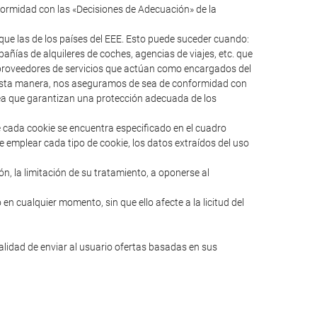
formidad con las «Decisiones de Adecuación» de la
ue las de los países del EEE. Esto puede suceder cuando:
ías de alquileres de coches, agencias de viajes, etc. que
s proveedores de servicios que actúan como encargados del
e esta manera, nos aseguramos de sea de conformidad con
pea que garantizan una protección adecuada de los
e cada cookie se encuentra especificado en el cuadro
e emplear cada tipo de cookie, los datos extraídos del uso
ión, la limitación de su tratamiento, a oponerse al
en cualquier momento, sin que ello afecte a la licitud del
nalidad de enviar al usuario ofertas basadas en sus