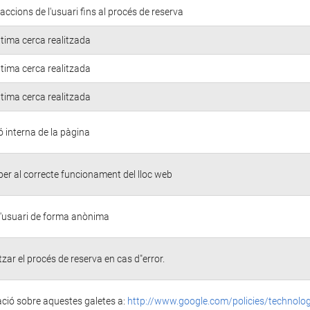
accions de l'usuari fins al procés de reserva
ltima cerca realitzada
ltima cerca realitzada
ltima cerca realitzada
 interna de la pàgina
er al correcte funcionament del lloc web
 l'usuari de forma anònima
tzar el procés de reserva en cas d"error.
ció sobre aquestes galetes a:
http://www.google.com/policies/technolo