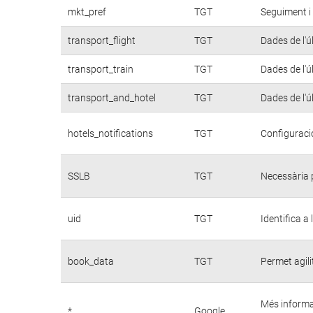
mkt_pref
TGT
Seguiment i 
transport_flight
TGT
Dades de l'ú
transport_train
TGT
Dades de l'ú
transport_and_hotel
TGT
Dades de l'ú
hotels_notifications
TGT
Configuració
SSLB
TGT
Necessària p
uid
TGT
Identifica a
book_data
TGT
Permet agili
Més informa
*
Google