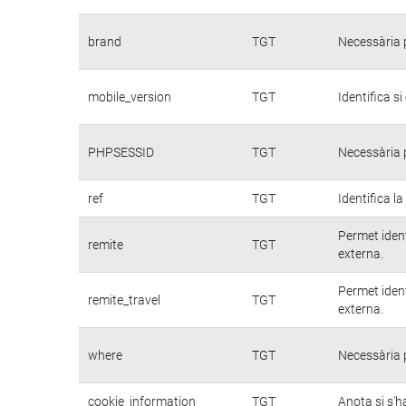
brand
TGT
Necessària p
mobile_version
TGT
Identifica si
PHPSESSID
TGT
Necessària p
ref
TGT
Identifica la
Permet ident
remite
TGT
externa.
Permet ident
remite_travel
TGT
externa.
where
TGT
Necessària p
cookie_information
TGT
Anota si s'ha