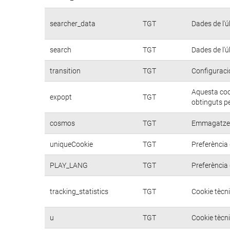
searcher_data
TGT
Dades de l'ú
search
TGT
Dades de l'ú
transition
TGT
Configuraci
Aquesta cook
expopt
TGT
obtinguts pe
cosmos
TGT
Emmagatzema
uniqueCookie
TGT
Preferència 
PLAY_LANG
TGT
Preferència 
tracking_statistics
TGT
Cookie tècni
u
TGT
Cookie tècni