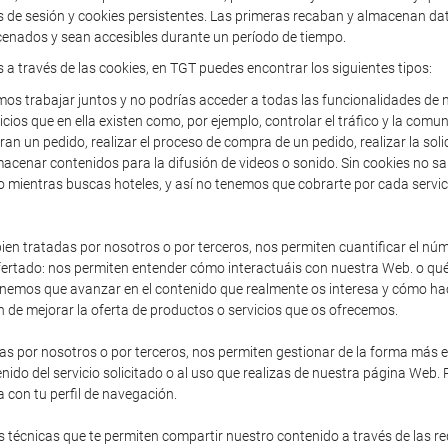
de sesión y cookies persistentes. Las primeras recaban y almacenan dato
enados y sean accesibles durante un período de tiempo.
s a través de las cookies, en TGT puedes encontrar los siguientes tipos:
os trabajar juntos y no podrías acceder a todas las funcionalidades de n
icios que en ella existen como, por ejemplo, controlar el tráfico y la comun
an un pedido, realizar el proceso de compra de un pedido, realizar la solic
acenar contenidos para la difusión de videos o sonido. Sin cookies no sa
o mientras buscas hoteles, y así no tenemos que cobrarte por cada servic
en tratadas por nosotros o por terceros, nos permiten cuantificar el núme
io ofertado: nos permiten entender cómo interactuáis con nuestra Web. o 
enemos que avanzar en el contenido que realmente os interesa y cómo hac
 de mejorar la oferta de productos o servicios que os ofrecemos.
as por nosotros o por terceros, nos permiten gestionar de la forma más efi
nido del servicio solicitado o al uso que realizas de nuestra página Web.
 con tu perfil de navegación.
 técnicas que te permiten compartir nuestro contenido a través de las r