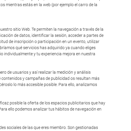
s mientras estás en la web (por ejemplo el carro de la
uestro sitio Web. Te permiten la navegación a través de la
icación de datos, identificar la sesión, acceder a partes de
itud de inscripción o participación en un evento, utilizar
bríamos qué servicios has adquirido ya cuando eliges
io individualmente y tu experiencia mejora en nuestra
ro de usuarios y así realizar la medición y análisis
qué contenidos y campañas de publicidad os resultan más
éroslo lo más accesible posible. Para ello, analizamos
caz posible la oferta de los espacios publicitarios que hay
 Para ello podemos analizar tus hábitos de navegación en
edes sociales de las que eres miembro. Son gestionadas