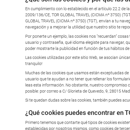
En cumplimiento con lo establecido en el artículo 22.2 de l
2009/136/CE, TOR GLOBAL TRAVEL (CICMA nº 3750) (TGT) te
GLOBAL TRAVEL (CICMA nº 3750) (TGT), envían a tu navegador
navegación y a mejorar la utilidad que nuestro sitio te repo
Por ponerte un ejemplo, las cookies nos "recuerdan" cosas 
usuario y contraseña, qué idioma elegiste para navegar, q
poder mostrarte la publicidad en función de tus hábitos de 
Las cookies utilizadas por este sitio Web, se asocian úni
tranquilo!
Muchas de las cookies que usamos están exceptuadas de la o
usuario que te ayudan a no tener que rellenar los formular
leas esta información. No obstante, nuestro compromiso con
posible: por correo a C/ Glorieta de Quevedo, 9, 28015 Madr
Si te quedan dudas sobre las cookies, también puedes acudi
¿Qué cookies puedes encontrar en 
Primero tenemos que contarte qué tipos de cookies existe
establecidas por nosotros mismos, como cookies de tercero