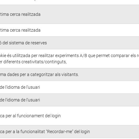
ltima cerca realitzada
ltima cerca realitzada
ó del sistema de reserves
ie és utilitzada per realitzar experiments A/B que permet comparar els r
r diferents creativitats/continguts,
 dades per a categoritzar als visitants.
de l'idioma de l'usuari
de l'idioma de l'usuari
ca per al funcionament del login
ca per a la funcionalitat "Recordar-me" del login