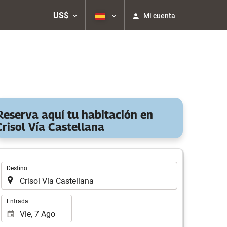
US$
Mi cuenta
Reserva aquí tu habitación en
Crisol Vía Castellana
Introduzca
Destino
el
lugar
de
Introduzca
Entrada
destino
las
en
fechas