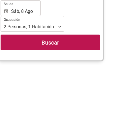
el
de
Salida
que
inicio
realizar
y
Ocupación
la
Ocupación
fin
búsqueda
para
2
Personas
,
1
Habitación
de
realizar
su
la
Buscar
alojamiento..
búsqueda
de
su
hotel.