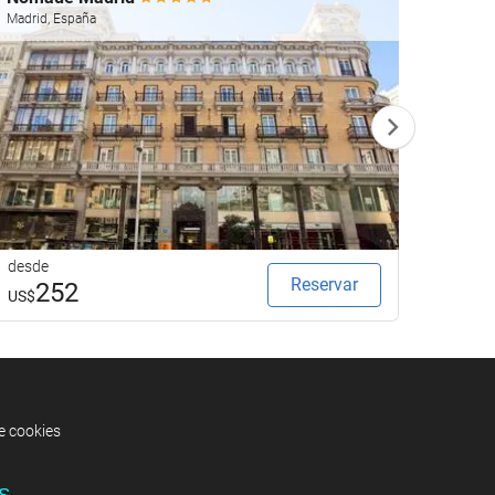
Madrid, España
Madrid,
desde
desde
Reservar
252
3
US$
US$
de cookies