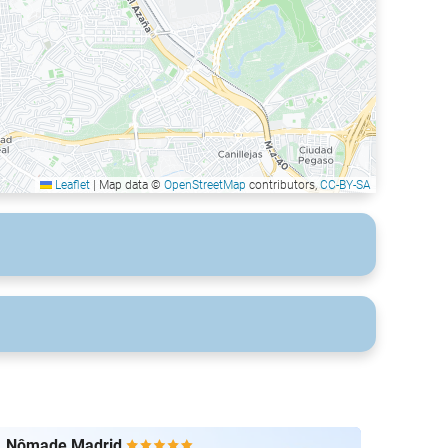
Leaflet
|
Map data ©
OpenStreetMap
contributors,
CC-BY-SA
Nômade Madrid
The P