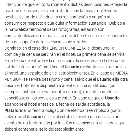
intención de que, en todo momento, dichas descripciones reflejen la
realidad de los servicios contratados con la mayor objetividad
posible, evitando así inducir a error, confusión o engaño al
consumidor respecto a cualquier información sustancial. Debido a
la naturaleza temporal de las fotografías, estas no son
contractuales en sí mismas, sino que deben tomarse en el contexto
de la descripción de los servicios contratados.
Comidas: en el caso de PENSION COMPLETA, el desayuno, la
comida y la cena se servirán en el hotel. La primera cena se servirá
en la fecha de entrada y la última comida se servirá en la fecha de
salida (esto lo podrá modificar el
Usuario
mediante solicitud previa
al hotel, una vez alojado en el establecimiento). En el caso de MEDIA
PENSIÓN, se servirá desayuno y cena, salvo que el
Usuario
elija otra
cosa y el hotel esté dispuesto a aceptar dicha sustitución (por
ejemplo, sustituir la cena por otra comida), excepto cuando se
especifique en los servicios a prestar. En caso de que el
Usuario
abandone el hotel antes de la fecha de salida acordada, la
Plataforma
no tendrá obligación de efectuar reembolso alguno,
salvo que el
Usuario
solicite al establecimiento una declaración
escrita de no facturación por los días o servicios no utilizados, que
deberá contener el sello del establecimiento.