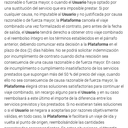
razonable o fuerza mayor, o cuando el
Usuario
haya optado por
una sustitución del servicio que era imposible prestar. Si por
cualquier causa, no imputable al
Usuario
y no justificada por causa
razonable o de fuerza mayor, la
Plataforma
cancela el viaje
combinado una vez formalizado el contrato, pero antes de la fecha
de salida, el
Usuario
tendrá derecho a obtener otro viaje combinado
o el reembolso íntegro en los términos establecidos en el párrafo
anterior, debiendo comunicar esta decisión a la
Plataforma
en el
plazo de dos (2) días hábiles. No se podrá solicitar indemnización
por incumplimiento de contrato cuando dicha rescisión sea
consecuencia de una causa razonable o de fuerza mayor. En caso
de incumplimiento o cumplimiento insatisfactorio de los servicios
prestados que supongan más del 50 % del precio del viaje, cuando
ello no sea consecuencia de causa razonable de fuerza mayor, la
Plataforma
elegirá otras soluciones satisfactorias para continuar el
viaje combinado, sin recargo alguno para el
Usuario
, y en su caso
reembolsará a este último el importe de la diferencia entre los
servicios previstos y los prestados. Si no existieran tales soluciones
o si el
Usuario
se negara a aceptarlas por razones objetivamente
válidas, en todo caso, la
Plataforma
le facilitará un viaje de ida y
vuelta al punto de origen, reembolsándole las cantidades