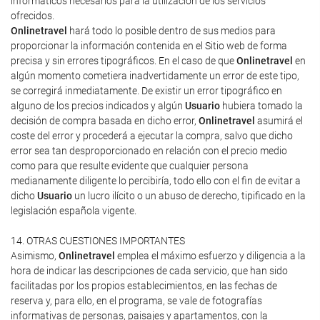
informáticos necesarios para la utilización de los servicios
ofrecidos.
Onlinetravel
hará todo lo posible dentro de sus medios para
proporcionar la información contenida en el Sitio web de forma
precisa y sin errores tipográficos. En el caso de que
Onlinetravel
en
algún momento cometiera inadvertidamente un error de este tipo,
se corregirá inmediatamente. De existir un error tipográfico en
alguno de los precios indicados y algún
Usuario
hubiera tomado la
decisión de compra basada en dicho error,
Onlinetravel
asumirá el
coste del error y procederá a ejecutar la compra, salvo que dicho
error sea tan desproporcionado en relación con el precio medio
como para que resulte evidente que cualquier persona
medianamente diligente lo percibiría, todo ello con el fin de evitar a
dicho
Usuario
un lucro ilícito o un abuso de derecho, tipificado en la
legislación española vigente.
14. OTRAS CUESTIONES IMPORTANTES
Asimismo,
Onlinetravel
emplea el máximo esfuerzo y diligencia a la
hora de indicar las descripciones de cada servicio, que han sido
facilitadas por los propios establecimientos, en las fechas de
reserva y, para ello, en el programa, se vale de fotografías
informativas de personas, paisajes y apartamentos, con la