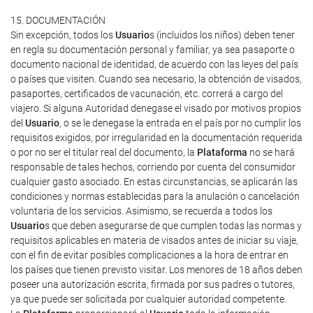
15. DOCUMENTACIÓN
Sin excepción, todos los
Usuario
s (incluidos los niños) deben tener
en regla su documentación personal y familiar, ya sea pasaporte o
documento nacional de identidad, de acuerdo con las leyes del país
o países que visiten. Cuando sea necesario, la obtención de visados,
pasaportes, certificados de vacunación, etc. correrá a cargo del
viajero. Si alguna Autoridad denegase el visado por motivos propios
del
Usuario
, o se le denegase la entrada en el país por no cumplir los
requisitos exigidos, por irregularidad en la documentación requerida
o por no ser el titular real del documento, la
Plataforma
no se hará
responsable de tales hechos, corriendo por cuenta del consumidor
cualquier gasto asociado. En estas circunstancias, se aplicarán las
condiciones y normas establecidas para la anulación o cancelación
voluntaria de los servicios. Asimismo, se recuerda a todos los
Usuario
s que deben asegurarse de que cumplen todas las normas y
requisitos aplicables en materia de visados antes de iniciar su viaje,
con el fin de evitar posibles complicaciones a la hora de entrar en
los países que tienen previsto visitar. Los menores de 18 años deben
poseer una autorización escrita, firmada por sus padres o tutores,
ya que puede ser solicitada por cualquier autoridad competente.