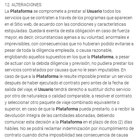
12. ALTERACIONES
La
Plataforma
se compromete a prestar al
Usuario
todos los
servicios que se contraten a través de los programas que aparecen
en el Sitio web, de acuerdo con las condiciones y características
estipuladas. Quedará exenta de esta obligación en caso de fuerza
mayor, es decir, circunstancias ajenas a su voluntad, anormales e
imprevisibles, con consecuencias que no hubieran podido evitarse a
pesar de toda la diligencia empleada, o causa razonable,
englobando aquellos supuestos en los que la
Plataforma
, a pesar
de actuar con la debida diligencia y previsión, no pudiera prestar los
servicios contratados por causas que no le sean imputables. En
caso de que a la
Plataforma
le resulte imposible prestar un servicio
después de haber ejecutado el contrato pero antes de la fecha de
salida del viaje, el
Usuario
tendrá derecho a sustituir dicho servicio
por otro de naturaleza o calidad comparable, a resolver el contrato
y seleccionar otro paquete de viaje combinado equivalente o
superior, en caso de que la
Plataforma
pueda prestarlo, o a recibir la
devolución íntegra de las cantidades abonadas, debiendo
comunicar esta decisión a la
Plataforma
en el plazo de dos (2) días
hábiles. No se podrá reclamar indemnización por incumplimiento de
contrato cuando dicha imposibilidad sea consecuencia de causa