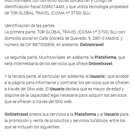
MuchosViajes, con domicilio social ubicado en y código de
identificación fiscal 32662144M, y que utiliza tecnología propiedad
de TOR GLOBAL TRAVEL (CICMA nº 3750) SLU.
Identificación de las partes
La primera parte, TOR GLOBAL TRAVEL (CICMA nº 3750) SLU con
domicilio social en Calle Glorieta de Quevedo, 9, 28015 Madrid, y
número de CIF B87500856, en adelante,
Onlinetravel
.
La segunda parte, MuchosViajes, en adelante, la
Plataforma
, que
será intermediaria de los servicios que ofrece
Onlinetravel
.
Y la tercera parte, el particular (en adelante, el
Usuario
), que accede
a la página para informarse y contratar los servicios que se ofrecen
a través del Sitio web. El
Usuario
declara que es mayor de edad y
dispone de la capacidad legal necesaria para adquirir los servicios
que se ofrecen a través del Sitio web.
Onlinetravel
presta sus servicios a la
Plataforma
y al
Usuario
para
la promoción y venta de productos y servicios turísticos, entre los
que se incluyen los siguientes: