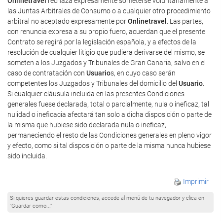
Onlinetravel
rechaza expresamente someterse voluntariamente a
las Juntas Arbitrales de Consumo o a cualquier otro procedimiento
arbitral no aceptado expresamente por
Onlinetravel
. Las partes,
con renuncia expresa a su propio fuero, acuerdan que el presente
Contrato se regirá por la legislación española, y a efectos de la
resolución de cualquier litigio que pudiera derivarse del mismo, se
someten a los Juzgados y Tribunales de Gran Canaria, salvo en el
caso de contratación con
Usuario
s, en cuyo caso serán
competentes los Juzgados y Tribunales del domicilio del
Usuario
.
Si cualquier cláusula incluida en las presentes Condiciones
generales fuese declarada, total o parcialmente, nula o ineficaz, tal
nulidad o ineficacia afectará tan solo a dicha disposición o parte de
la misma que hubiese sido declarada nula o ineficaz,
permaneciendo el resto de las Condiciones generales en pleno vigor
y efecto, como si tal disposición o parte de la misma nunca hubiese
sido incluida.
Imprimir
Si quieres guardar estas condiciones, accede al menú de tu navegador y clica en
"Guardar como..."