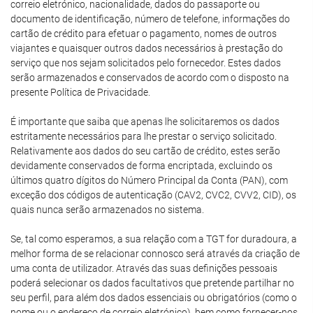
correio eletrónico, nacionalidade, dados do passaporte ou
documento de identificação, número de telefone, informações do
cartão de crédito para efetuar o pagamento, nomes de outros
viajantes e quaisquer outros dados necessários à prestação do
serviço que nos sejam solicitados pelo fornecedor. Estes dados
serão armazenados e conservados de acordo com o disposto na
presente Política de Privacidade.
É importante que saiba que apenas lhe solicitaremos os dados
estritamente necessários para lhe prestar o serviço solicitado.
Relativamente aos dados do seu cartão de crédito, estes serão
devidamente conservados de forma encriptada, excluindo os
últimos quatro dígitos do Número Principal da Conta (PAN), com
exceção dos códigos de autenticação (CAV2, CVC2, CVV2, CID), os
quais nunca serão armazenados no sistema.
Se, tal como esperamos, a sua relação com a TGT for duradoura, a
melhor forma de se relacionar connosco será através da criação de
uma conta de utilizador. Através das suas definições pessoais
poderá selecionar os dados facultativos que pretende partilhar no
seu perfil, para além dos dados essenciais ou obrigatórios (como o
nome ou o endereço de correio eletrónico), bem como fornecer-nos