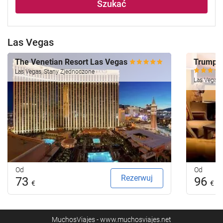
Szukać
Las Vegas
The Venetian Resort Las Vegas
Trump I
Las Vegas, Stany Zjednoczone
Las Vegas,
Od
Od
Rezerwuj
73
96
€
€
MuchosViajes - www.muchosviajes.net