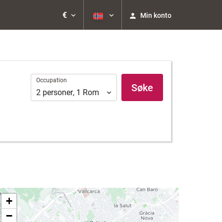
€
Min konto
Occupation
Occupation
Søke
2
personer
,
1
Rom
+
−