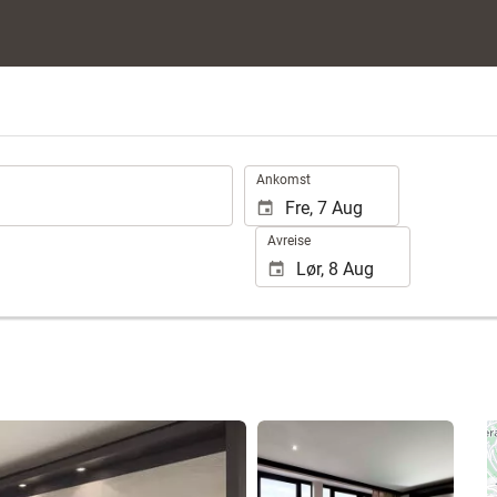
.
Ankomst
Avreise
Se 85 bilder