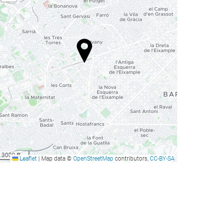
3000 ft
Leaflet
|
Map data ©
OpenStreetMap
contributors,
CC-BY-SA