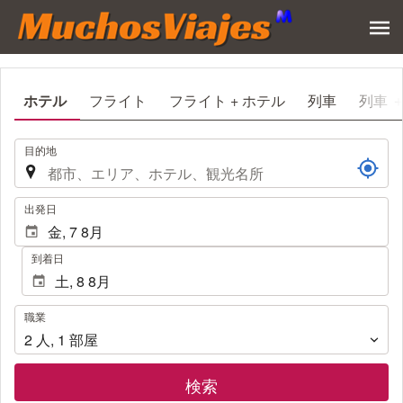
ホテル
フライト
フライト + ホテル
列車
列車 
.
目的地
.
出発日
到着日
職
職業
業
2
人
,
1
部屋
検索