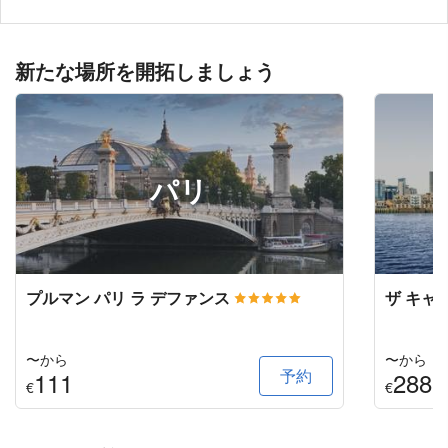
新たな場所を開拓しましょう
パリ
プルマン パリ ラ デファンス
ザ キャ
〜から
〜から
予約
111
288
€
€