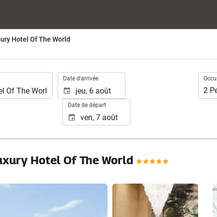
xury Hotel Of The World
.
Occup
Date d'arrivée
Occu
2
P
Date de départ
Luxury Hotel Of The World
Voir 25 photos