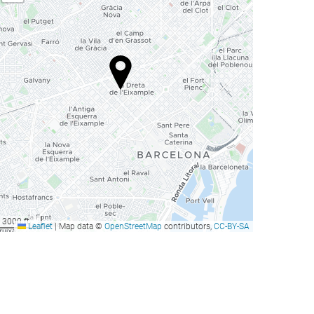
3000 ft
Leaflet
|
Map data ©
OpenStreetMap
contributors,
CC-BY-SA