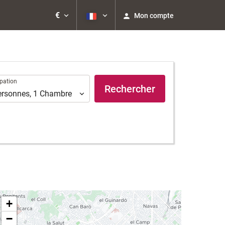
€
Mon compte
ation
pation
Rechercher
ersonnes
,
1
Chambre
+
−